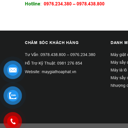
Hotline
:
0976.234.380
–
0978.438.800
CHĂM SÓC KHÁCH HÀNG
DANH M
Tư Vấn :
0978.438.800
–
0976.234.380
Máy giặt
Máy sấy 
Hỗ Trợ Kỹ Thuật:
0981 276 854
Máy là lô
Website: maygiathoaphat.vn
Máy sấy 
Nhượng q