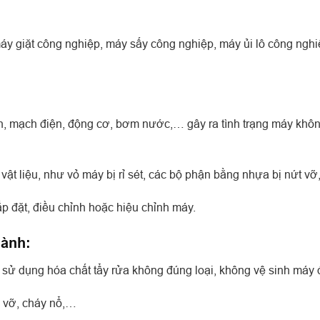
 máy giặt công nghiệp, máy sấy công nghiệp, máy ủi lô công ng
ện, mạch điện, động cơ, bơm nước,… gây ra tình trạng máy khô
 vật liệu, như vỏ máy bị rỉ sét, các bộ phận bằng nhựa bị nứt v
lắp đặt, điều chỉnh hoặc hiệu chỉnh máy.
ành:
sử dụng hóa chất tẩy rửa không đúng loại, không vệ sinh máy 
i vỡ, cháy nổ,…