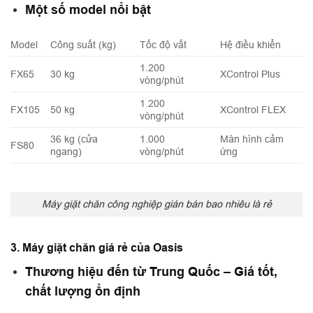
Một số model nổi bật
Model
Công suất (kg)
Tốc độ vắt
Hệ điều khiển
1.200
FX65
30 kg
XControl Plus
vòng/phút
1.200
FX105
50 kg
XControl FLEX
vòng/phút
36 kg (cửa
1.000
Màn hình cảm
FS80
ngang)
vòng/phút
ứng
Máy giặt chăn công nghiệp gián bán bao nhiêu là rẻ
3. Máy giặt chăn giá rẻ của Oasis
Thương hiệu đến từ Trung Quốc – Giá tốt,
chất lượng ổn định