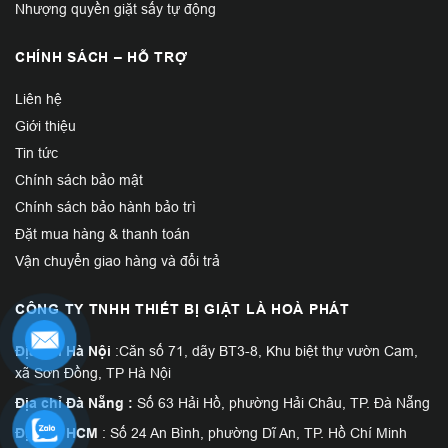
Nhượng quyền giặt sấy tự động
CHÍNH SÁCH – HỖ TRỢ
Liên hệ
Giới thiệu
Tin tức
Chính sách bảo mật
Chính sách bảo hành bảo trì
Đặt mua hàng & thanh toán
Vận chuyển giao hàng và đổi trả
CÔNG TY TNHH THIẾT BỊ GIẶT LÀ HOÀ PHÁT
Địa chỉ Hà Nội
:Căn số 71, dãy BT3-8, Khu biệt thự vườn Cam,
xã Sơn Đồng, TP Hà Nội
Địa chỉ Đà Nẵng :
Số 63 Hải Hồ, phường Hải Châu, TP. Đà Nẵng
Địa chỉ HCM
: Số 24 An Bình, phường Dĩ An, TP. Hồ Chí Minh