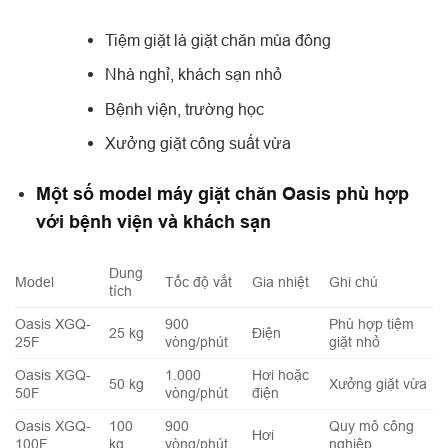
Tiệm giặt là giặt chăn mùa đông
Nhà nghỉ, khách sạn nhỏ
Bệnh viện, trường học
Xưởng giặt công suất vừa
Một số model máy giặt chăn Oasis phù hợp
với bệnh viện và khách sạn
Dung
Model
Tốc độ vắt
Gia nhiệt
Ghi chú
tích
Oasis XGQ-
900
Phù hợp tiệm
25 kg
Điện
25F
vòng/phút
giặt nhỏ
Oasis XGQ-
1.000
Hơi hoặc
50 kg
Xưởng giặt vừa
50F
vòng/phút
điện
Oasis XGQ-
100
900
Quy mô công
Hơi
100F
kg
vòng/phút
nghiệp