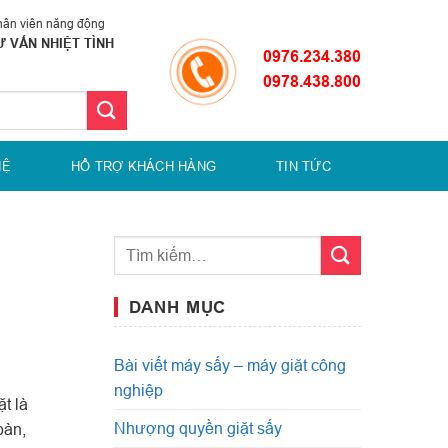
ân viên năng động
Ư VẤN NHIỆT TÌNH
0976.234.380
0978.438.800
HỆ
HỔ TRỢ KHÁCH HÀNG
TIN TỨC
DANH MỤC
Bài viết máy sấy – máy giặt công
nghiệp
t là
Nhượng quyền giặt sấy
bàn,