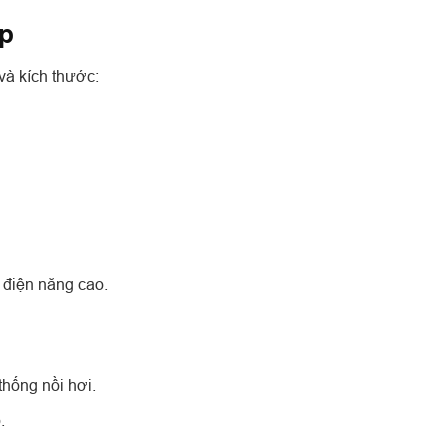
ệp
và kích thước:
 điện năng cao.
thống nồi hơi.
.