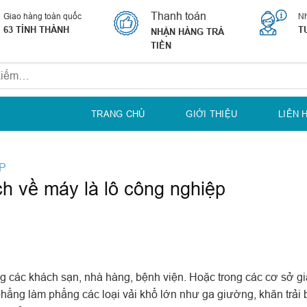
Thanh toán
Giao hàng toàn quốc
Nh
63 TỈNH THÀNH
T
NHẬN HÀNG TRẢ
TIỀN
TRANG CHỦ
GIỚI THIỆU
LIÊN 
ỆP
ch về máy là lô công nghiệp
ng các khách sạn, nhà hàng, bệnh viện. Hoặc trong các cơ sở giặ
 phẳng làm phẳng các loại vải khổ lớn như ga giường, khăn trải 