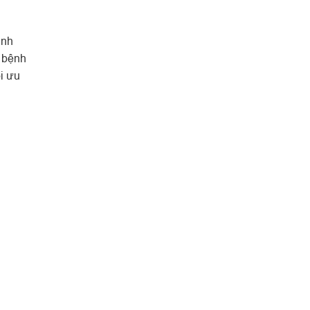
inh
a bệnh
ối ưu