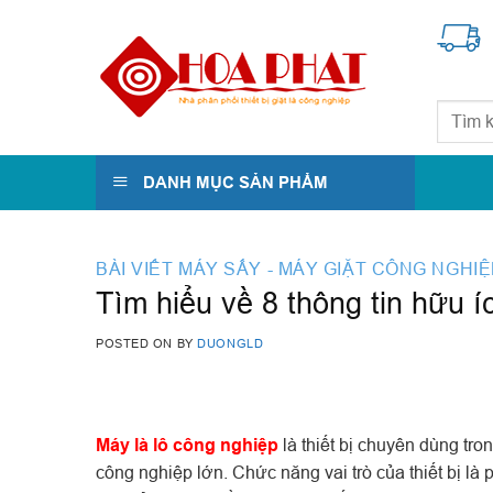
Skip
to
content
Tìm
kiếm:
DANH MỤC SẢN PHẨM
BÀI VIẾT MÁY SẤY - MÁY GIẶT CÔNG NGHI
Tìm hiểu về 8 thông tin hữu í
POSTED ON
BY
DUONGLD
Máy là lô công nghiệp
là thiết bị chuyên dùng tro
công nghiệp lớn. Chức năng vai trò của thiết bị là