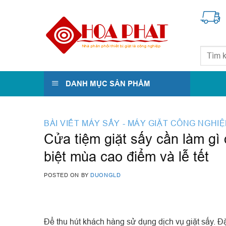
Skip
to
content
Tìm
kiếm:
DANH MỤC SẢN PHẨM
BÀI VIẾT MÁY SẤY - MÁY GIẶT CÔNG NGHI
Cửa tiệm giặt sấy cần làm gì
biệt mùa cao điểm và lễ tết
POSTED ON
BY
DUONGLD
Để thu hút khách hàng sử dụng dịch vụ giặt sấy. Đ