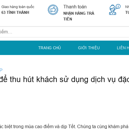
Thanh toán
Giao hàng toàn quốc
Nh
63 TỈNH THÀNH
T
NHẬN HÀNG TRẢ
TIỀN
TRANG CHỦ
GIỚI THIỆU
LIÊN 
ỆP
 để thu hút khách sử dụng dịch vụ đặ
ặc biệt trong mùa cao điểm và dịp Tết. Chúng ta cùng khám phá