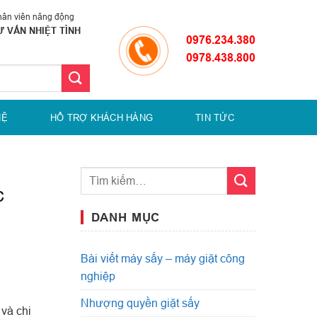
ân viên năng động
Ư VẤN NHIỆT TÌNH
0976.234.380
0978.438.800
HỆ
HỔ TRỢ KHÁCH HÀNG
TIN TỨC
c
DANH MỤC
Bài viết máy sấy – máy giặt công
nghiệp
Nhượng quyền giặt sấy
 và chi