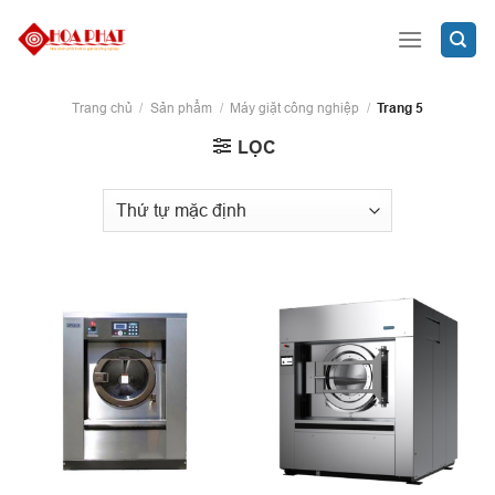
Skip
to
content
Trang chủ
/
Sản phẩm
/
Máy giặt công nghiệp
/
Trang 5
LỌC