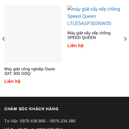
Máy giặt sấy xếp chồng
SPEED QUEEN
LTLE5ASP303NW35 (Máy sấy
Liên hệ
gia nhiệt bằng gas)
Máy giặt công nghiệp Oasis
SXT 300 GDQ
Liên hệ
CHĂM SÓC KHÁCH HÀNG
Tư Vấn :
0978.438.800
–
0976.234.380