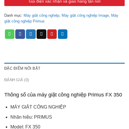
Gọi điện xác nhận và giao hàng tận nơi
Tốc độ vắt: 839 vòng/phút
Danh mục:
Máy giặt công nghiệp
,
Máy giặt công nghiệp Image
,
Máy
Lực vắt ly tâm: 360G
giặt công nghiệp Primus
Trọng lượng: 1010 kg
Điện áp: 380V/50Hz/3P
Sản xuất và nhập khẩu nguyên chiếc tại Séc
ĐẶC ĐIỂM NỔI BẬT
ĐÁNH GIÁ (0)
Thông số của máy giặt công nghiệp Primus FX 350
MÁY GIẶT CÔNG NGHIỆP
Nhãn hiệu: PRIMUS
Model: FX 350