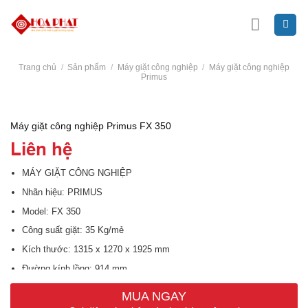
Skip
to
content
Trang chủ
/
Sản phẩm
/
Máy giặt công nghiệp
/
Máy giặt công nghiệp
Primus
Máy giặt công nghiệp Primus FX 350
Liên hệ
MÁY GIẶT CÔNG NGHIỆP
Nhãn hiệu: PRIMUS
Model: FX 350
Công suất giặt: 35 Kg/mẻ
Kích thước: 1315 x 1270 x 1925 mm
Đường kính lồng: 914 mm
Dung tích lồng: 350 lít
MUA NGAY
Tốc độ giặt: 45 vòng/phút