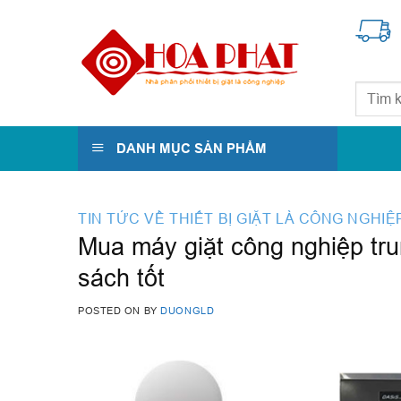
Skip
to
content
Tìm
kiếm:
DANH MỤC SẢN PHẨM
TIN TỨC VỀ THIẾT BỊ GIẶT LÀ CÔNG NGHIỆ
Mua máy giặt công nghiệp tru
sách tốt
POSTED ON
BY
DUONGLD