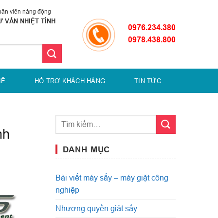
ân viên năng động
Ư VẤN NHIỆT TÌNH
0976.234.380
0978.438.800
HỆ
HỔ TRỢ KHÁCH HÀNG
TIN TỨC
nh
DANH MỤC
Bài viết máy sấy – máy giặt công
nghiệp
Nhượng quyền giặt sấy