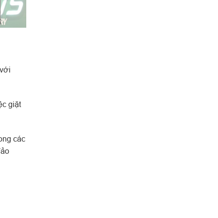
với
ệc giặt
rong các
đảo