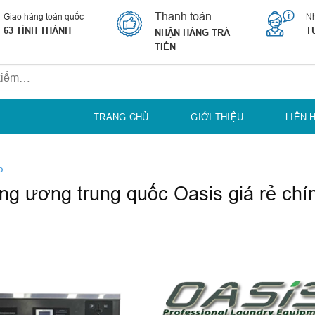
Thanh toán
Giao hàng toàn quốc
Nh
63 TỈNH THÀNH
T
NHẬN HÀNG TRẢ
TIỀN
TRANG CHỦ
GIỚI THIỆU
LIÊN 
P
ng ương trung quốc Oasis giá rẻ chí