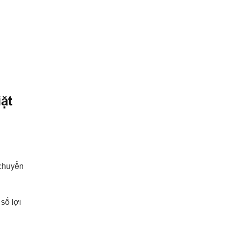
ặt
 chuyển
số lợi