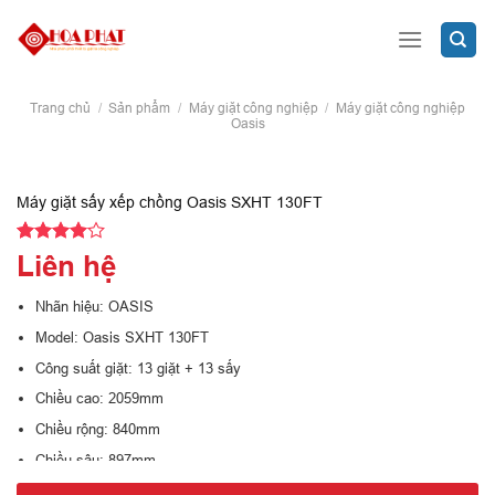
Skip
to
content
Trang chủ
/
Sản phẩm
/
Máy giặt công nghiệp
/
Máy giặt công nghiệp
Oasis
Máy giặt sấy xếp chồng Oasis SXHT 130FT
4.00
1
trên
Liên hệ
5 dựa
trên
đánh
Nhãn hiệu: OASIS
giá
Model: Oasis SXHT 130FT
Công suất giặt: 13 giặt + 13 sấy
Chiều cao: 2059mm
Chiều rộng: 840mm
Chiều sâu: 897mm
Trọng lượng: 450 Kg