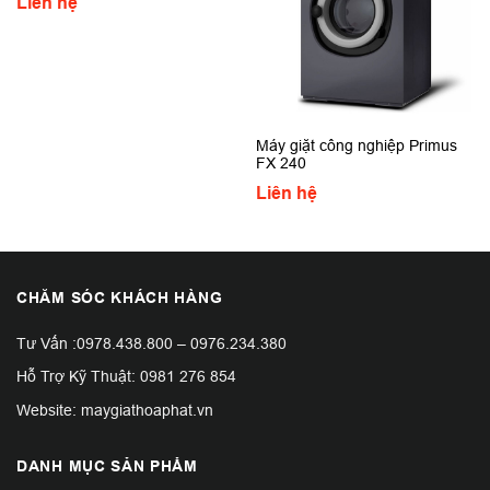
Liên hệ
Máy giặt công nghiệp Primus
FX 240
Liên hệ
CHĂM SÓC KHÁCH HÀNG
Tư Vấn :
0978.438.800
–
0976.234.380
Hỗ Trợ Kỹ Thuật:
0981 276 854
Website: maygiathoaphat.vn
DANH MỤC SẢN PHẨM