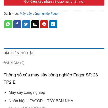
Gọi điện xác nhận và giao hàng tận nơi
Lồng sấy làm bằng INOX SUS 304 không rỉ
Sấy đảo chiều chống xoắn
Danh mục:
Máy sấy công nghiệp Fagor
Có hệ thống tuần hoàn hơi nóng
Vận hành bằng bộ vi xử lý cài sẵn 10 chương trình
Hiển thị nhiệt độ sấy và thời gian vận hành.
Có chức năng làm nguội vải, chống nhăn vải
Sản xuất và nhập khẩu nguyên chiếc từ Tây Ban Nha
ĐẶC ĐIỂM NỔI BẬT
ĐÁNH GIÁ (0)
Thông số của máy sấy công nghiệp Fagor SR 23
TP2 E
Máy sấy công nghiệp
Nhãn hiệu: FAGOR – TÂY BAN NHA