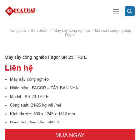
Skip
to
content
Trang chủ
/
Sản phẩm
/
Máy sấy công nghiệp
/
Máy sấy công nghiệp
Fagor
Máy sấy công nghiệp Fagor SR 23 TP2 E
Liên hệ
Máy sấy công nghiệp
Nhãn hiệu: FAGOR – TÂY BAN NHA
Model: SR 23 TP2 E
Công suất: 21-26 kg vải /mẻ
Kích thước: 890 x 1245 x 1812 mm
Dung tích lồng sấy: 460 lít
Điện áp: 400V/3Ph/50Hz
MUA NGAY
Tổng công suất tiêu thụ điện: 24.97kw