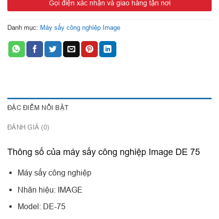
Gọi điện xác nhận và giao hàng tận nơi
Công suất motor: 0.75 Kw
Trọng lượng: 382 kg
Danh mục:
Máy sấy công nghiệp Image
Điện áp: 380V/50Hz/3P
Có thể cài đặt các thông số của chế độ sấy như: thời gian, tốc độ,
nhiệt độ
Sấy đảo chiều chống xoắn vải
Có 09 chương trình cài đặt sẵn có thể tùy biến
Có hệ thống làm nguội đồ vải
ĐẶC ĐIỂM NỔI BẬT
Màn hình hiển thị chế độ, thời gian sấy
ĐÁNH GIÁ (0)
Cửa kính 2 lớp cách nhiệt
Hệ thống cửa tự ngắt an toàn khi vận hành
Thông số của máy sấy công nghiệp Image DE 75
Sản xuất và nhập nguyên chiếc từ Thái Lan
Máy sấy công nghiệp
Nhãn hiệu: IMAGE
Model: DE-75