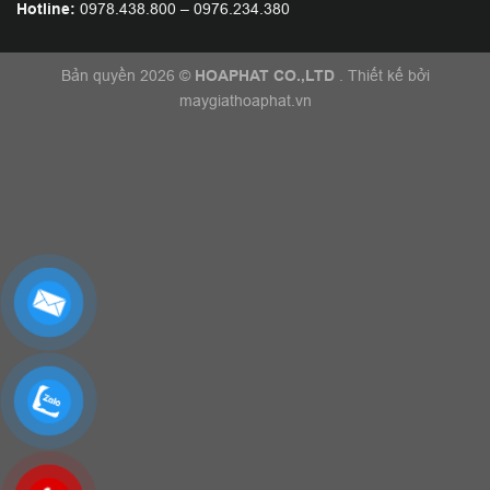
Hotline:
0978.438.800
–
0976.234.380
Bản quyền 2026 ©
HOAPHAT CO.,LTD
. Thiết kế bởi
maygiathoaphat.vn