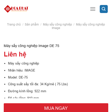
Skip
to
content
Trang chủ
/
Sản phẩm
/
Máy sấy công nghiệp
/
Máy sấy công nghiệp
Image
Máy sấy công nghiệp Image DE 75
Liên hệ
Máy sấy công nghiệp
Nhãn hiệu: IMAGE
Model: DE-75
Công suất sấy tối đa: 34 Kg/mẻ ( 75 Lbs)
Đường kính lồng: 922 mm
Độ sâu lồng: 910 mm
Dung tích lồng sấy: 610 lít
MUA NGAY
Công suất sấy: 36 Kw