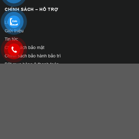
CHÍNH SÁCH – HỖ TRỢ
Liên hệ
Giới thiệu
Tin tức
Chính sách bảo mật
Chính sách bảo hành bảo trì
Đặt mua hàng & thanh toán
Vận chuyển giao hàng và đổi trả
CÔNG TY TNHH THIẾT BỊ GIẶT LÀ HOÀ PHÁT
Địa chỉ Hà Nội
:Căn số 71, dãy BT3-8, Khu biệt thự vườn Cam,
xã Sơn Đồng, TP Hà Nội
Địa chỉ Đà Nẵng :
Số 63 Hải Hồ, phường Hải Châu, TP. Đà Nẵng
Địa chỉ HCM
: Số 24 An Bình, phường Dĩ An, TP. Hồ Chí Minh
Hotline:
0978.438.800
–
0976.234.380