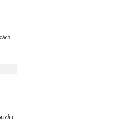
 cách
êu cầu