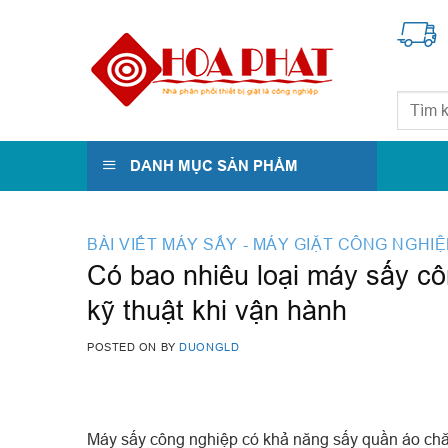
Skip
to
content
Tìm
kiếm:
DANH MỤC SẢN PHẨM
BÀI VIẾT MÁY SẤY - MÁY GIẶT CÔNG NGHI
Có bao nhiêu loại máy sấy côn
kỹ thuật khi vận hành
POSTED ON
BY
DUONGLD
Máy sấy công nghiệp có khả năng sấy quần áo chăn 