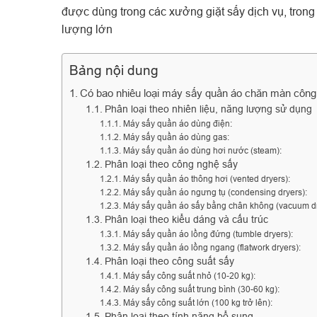
được dùng trong các xưởng giặt sấy dịch vụ, trong
lượng lớn
Bảng nội dung
Có bao nhiêu loại máy sấy quần áo chăn màn công
Phân loại theo nhiên liệu, năng lượng sử dụng
Máy sấy quần áo dùng điện:
Máy sấy quần áo dùng gas:
Máy sấy quần áo dùng hơi nước (steam):
Phân loại theo công nghệ sấy
Máy sấy quần áo thông hơi (vented dryers):
Máy sấy quần áo ngưng tụ (condensing dryers):
Máy sấy quần áo sấy bằng chân không (vacuum dr
Phân loại theo kiểu dáng và cấu trúc
Máy sấy quần áo lồng đứng (tumble dryers):
Máy sấy quần áo lồng ngang (flatwork dryers):
Phân loại theo công suất sấy
Máy sấy công suất nhỏ (10-20 kg):
Máy sấy công suất trung bình (30-60 kg):
Máy sấy công suất lớn (100 kg trở lên):
Phân loại theo tính năng bổ sung