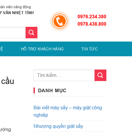
ân viên năng động
Ư VẤN NHIỆT TÌNH
0976.234.380
0978.438.800
HỆ
HỔ TRỢ KHÁCH HÀNG
TIN TỨC
 cầu
DANH MỤC
Bài viết máy sấy – máy giặt công
nghiệp
Nhượng quyền giặt sấy
thường