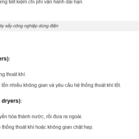
g tiết kiệm chi phí vận hành dài hạn.
y sấy công nghiệp dùng điện
ers)
:
g thoát khí.
 tốn nhiều không gian và yêu cầu hệ thống thoát khí tốt.
 dryers)
:
yển hóa thành nước, rồi đưa ra ngoài.
thống thoát khí hoặc không gian chật hẹp.