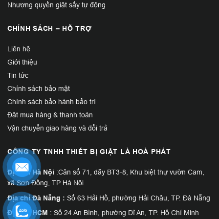
Nhượng quyền giặt sấy tự động
CHÍNH SÁCH – HỖ TRỢ
Liên hệ
Giới thiệu
Tin tức
Chính sách bảo mật
Chính sách bảo hành bảo trì
Đặt mua hàng & thanh toán
Vận chuyển giao hàng và đổi trả
CÔNG TY TNHH THIẾT BỊ GIẶT LÀ HOÀ PHÁT
Địa chỉ Hà Nội
:Căn số 71, dãy BT3-8, Khu biệt thự vườn Cam,
xã Sơn Đồng, TP Hà Nội
Địa chỉ Đà Nẵng :
Số 63 Hải Hồ, phường Hải Châu, TP. Đà Nẵng
Địa chỉ HCM
: Số 24 An Bình, phường Dĩ An, TP. Hồ Chí Minh