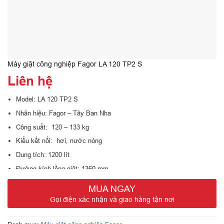
Máy giặt công nghiệp Fagor LA 120 TP2 S
Liên hệ
Model: LA 120 TP2 S
Nhãn hiệu: Fagor – Tây Ban Nha
Công suất: 120 – 133 kg
Kiểu kết nối: hơi, nước nóng
Dung tích: 1200 lít
Đường kính lồng giặt: 1360 mm
Độ sâu lồng giặt : 840 mm
MUA NGAY
Tốc độ giặt : 678 vòng/ phút
Gọi điện xác nhận và giao hàng tận nơi
Tốc độ vắt : 34 vòng/ phút