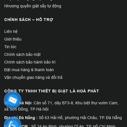
Nhượng quyền giặt sấy tự động
CHÍNH SÁCH – HỖ TRỢ
Liên hệ
Giới thiệu
Tin tức
Chính sách bảo mật
Chính sách bảo hành bảo trì
Đặt mua hàng & thanh toán
Vận chuyển giao hàng và đổi trả
CÔNG TY TNHH THIẾT BỊ GIẶT LÀ HOÀ PHÁT
Địa chỉ Hà Nội
:Căn số 71, dãy BT3-8, Khu biệt thự vườn Cam,
xã Sơn Đồng, TP Hà Nội
Địa chỉ Đà Nẵng :
Số 63 Hải Hồ, phường Hải Châu, TP. Đà Nẵng
Địa chỉ HCM
: Số 24 An Bình, phường Dĩ An, TP. Hồ Chí Minh