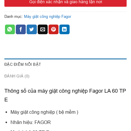
Gọi điện xác nhận và giao hàng tận nơi
Tốc độ vắt: 760 vòng/phút
Lực vắt: 350 G
Danh mục:
Máy giặt công nghiệp Fagor
Công suất motor: 11 Kw
Trọng lượng: 1400 Kg
Điện áp: 400V/3Ph/50Hz
Vận hành bằng bộ vi xử lý, sử dụng công nghệ biến tần
Điều chỉnh được nhiệt độ nước và mực nước khi giặt
ĐẶC ĐIỂM NỔI BẬT
Màn hình cảm ứng thông minh hiển thị thông
Máy có thể cho phép thay đổi mức nước, tốc độ giặt vắt, nhiệt độ
ĐÁNH GIÁ (0)
theo yêu cầu thực tế
Sản xuất và nhập nguyên chiếc từ Tây Ban Nha
Thông số của máy giặt công nghiệp Fagor LA 60 TP
E
Máy giặt công nghiệp ( bệ mềm )
Nhãn hiệu: FAGOR