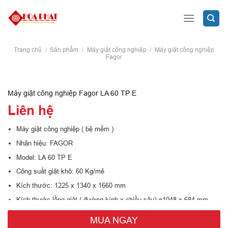
Skip
to
content
Trang chủ
/
Sản phẩm
/
Máy giặt công nghiệp
/
Máy giặt công nghiệp
Fagor
Máy giặt công nghiệp Fagor LA 60 TP E
Liên hệ
Máy giặt công nghiệp ( bệ mềm )
Nhãn hiệu: FAGOR
Model: LA 60 TP E
Công suất giặt khô: 60 Kg/mẻ
Kích thước: 1225 x 1340 x 1660 mm
Kích thước lồng giặt ( đường kính x chiều sâu):ø1048 x 684 mm
Dung tích lồng giặt: 600 lít
MUA NGAY
Tốc độ giặt: 38 vòng/phút