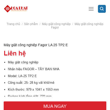
Skip
to
content
Trang chủ
/
Sản phẩm
/
Máy giặt công nghiệp
/
Máy giặt công nghiệp
Fagor
Máy giặt công nghiệp Fagor LA 25 TP2 E
Liên hệ
Máy giặt công nghiệp
Nhãn hiệu FAGOR – TÂY BAN NHA
Model: LA-25 TP2 E
Công suất: 25- 28 kg vải khô/mẻ
Kích thước: 979 x 1041 x 1553 mm
Đường kính lồng giặt: 770 mm
Độ sâu lồng giặt: 530 mm
MUA NGAY
Tốc độ vắt: 1024 rpm