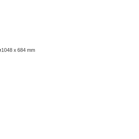
Vận hành bằng bộ vi xử lý, sử dụng công nghệ bi
Sản xuất và nhập khẩu nguyên chiếc từ Tây Ban
):ø1048 x 684 mm