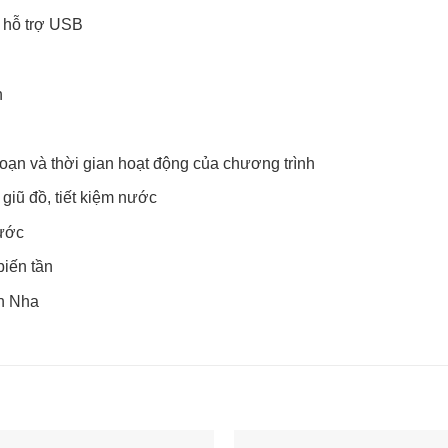
 hỗ trợ USB
h
đoạn và thời gian hoạt động của chương trình
giũ đồ, tiết kiệm nước
nước
biến tần
an Nha