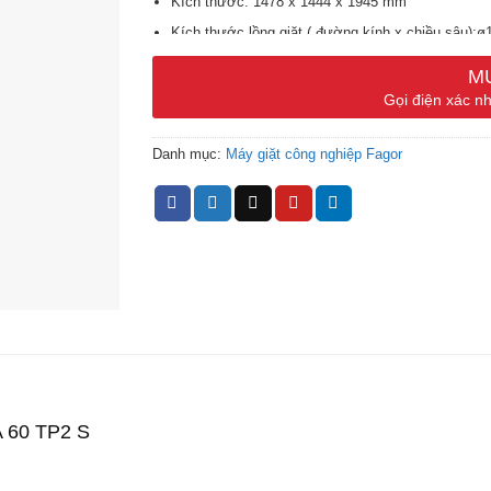
Kích thước: 1478 x 1444 x 1945 mm
Kích thước lồng giặt ( đường kính x chiều sâu):
Dung tích lồng giặt: 600 lít
M
Tốc độ giặt: 38 vòng/phút
Gọi điện xác nh
Tốc độ vắt: 875 vòng/phút
Danh mục:
Máy giặt công nghiệp Fagor
Lực vắt: 450 G
Công suất motor: 11 Kw
Công suất hơi tiêu thụ tối đa: 11 Kw
Điện áp: 380V/50Hz/3P
Trọng lượng: 1400 kg
Màn hình màu cảm ứng 7 inch, 37 ngôn ngữ, có 
Cài đặt sẵn 29 chương trình giặt
Vận hành bằng biến tần, cài đặt 99 chương trình
Cài đặt nhiệt độ giặt từ 20~90oC
Màn hình điều khiển cảm ứng hiển thị các giai đo
A 60 TP2 S
Có hệ thống tuần hoàn, tái sử dụng nước khi xả g
Có 3 đường cấp nước, sẽ giảm thời gian cấp nư