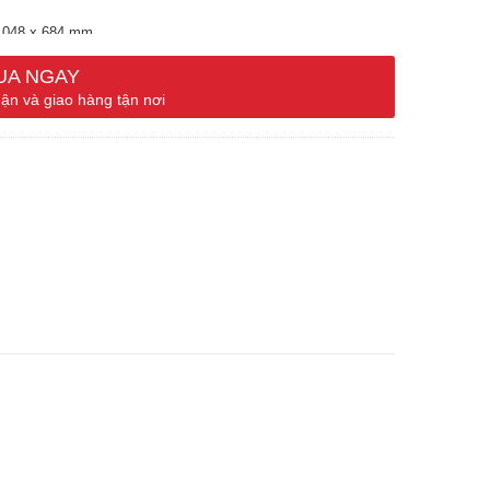
ø1048 x 684 mm
UA NGAY
ận và giao hàng tận nơi
hỗ trợ USB
ạn và thời gian hoạt động của chương trình
iũ đồ, tiết kiệm nước
ớc