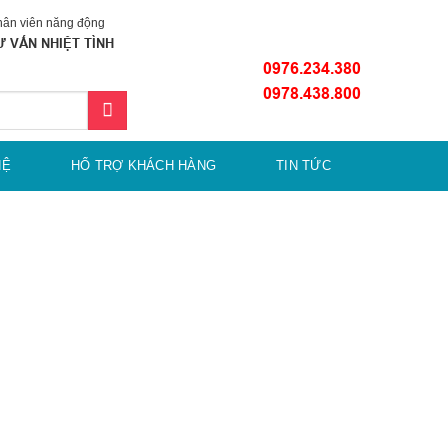
ân viên năng động
Ư VẤN NHIỆT TÌNH
0976.234.380
0978.438.800
HỆ
HỔ TRỢ KHÁCH HÀNG
TIN TỨC