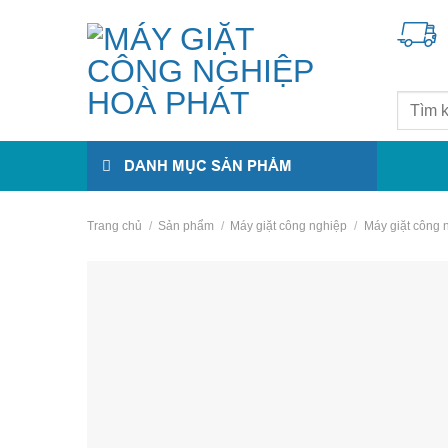
Skip
to
content
Tìm
kiếm:
DANH MỤC SẢN PHẨM
Trang chủ
/
Sản phẩm
/
Máy giặt công nghiệp
/
Máy giặt công 