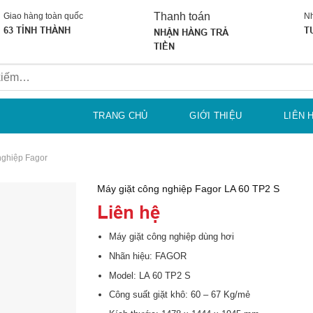
Thanh toán
Giao hàng toàn quốc
Nh
63 TỈNH THÀNH
T
NHẬN HÀNG TRẢ
TIỀN
TRANG CHỦ
GIỚI THIỆU
LIÊN 
nghiệp Fagor
Máy giặt công nghiệp Fagor LA 60 TP2 S
Liên hệ
Máy giặt công nghiệp dùng hơi
Nhãn hiệu: FAGOR
Model: LA 60 TP2 S
Công suất giặt khô: 60 – 67 Kg/mẻ